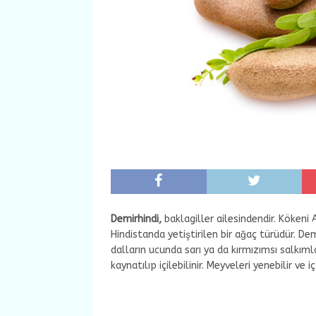
Demirhindi,
baklagiller ailesindendir. Kökeni
Hindistanda yetiştirilen bir ağaç türüdür. Dem
dalların ucunda sarı ya da kırmızımsı salkımla
kaynatılıp içilebilinir. Meyveleri yenebilir ve i