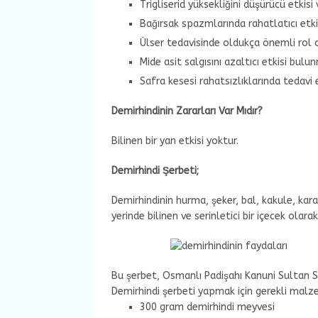
Trigliserid yüksekliğini düşürücü etkisi v
Bağırsak spazmlarında rahatlatıcı etki
Ülser tedavisinde oldukça önemli rol 
Mide asit salgısını azaltıcı etkisi bulu
Safra kesesi rahatsızlıklarında tedavi e
Demirhindinin Zararları Var Mıdır?
Bilinen bir yan etkisi yoktur.
Demirhindi Şerbeti;
Demirhindinin hurma, şeker, bal, kakule, kara
yerinde bilinen ve serinletici bir içecek olara
Bu şerbet, Osmanlı Padişahı Kanuni Sultan Sü
Demirhindi şerbeti yapmak için gerekli malz
300 gram demirhindi meyvesi