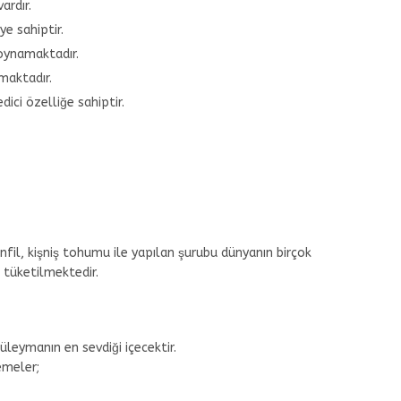
ardır.
ye sahiptir.
oynamaktadır.
nmaktadır.
dici özelliğe sahiptir.
nfil, kişniş tohumu ile yapılan şurubu dünyanın birçok
k tüketilmektedir.
leymanın en sevdiği içecektir.
emeler;