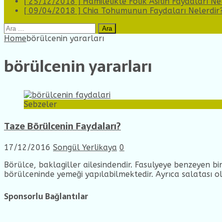
[ 25/12/2018 ]
Hamilelikte Folik Asitin Faydaları Ne
[ 09/04/2018 ]
Chia Tohumunun Faydaları Nelerdir
Arama:
Home
börülcenin yararları
börülcenin yararları
Sebzeler
Taze Börülcenin Faydaları?
17/12/2016
Songül Yerlikaya
0
Börülce, baklagiller ailesindendir. Fasulyeye benzeyen bir 
börülceninde yemeği yapılabilmektedir. Ayrıca salatası old
Sponsorlu Bağlantılar