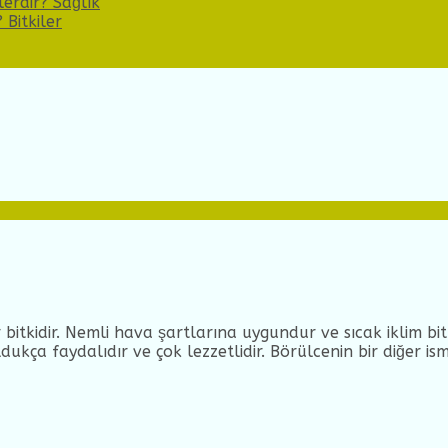
lerdir?
Sağlık
?
Bitkiler
bitkidir. Nemli hava şartlarına uygundur ve sıcak iklim bitki
ukça faydalıdır ve çok lezzetlidir. Börülcenin bir diğer is