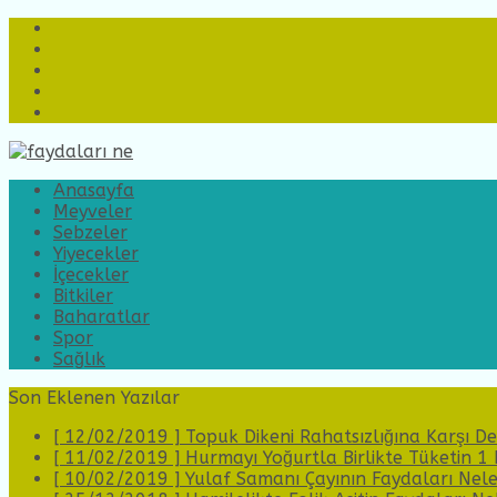
Facebook
Instagram
Twitter
Pinterest
Site
Haritası
Anasayfa
Meyveler
Sebzeler
Yiyecekler
İçecekler
Bitkiler
Baharatlar
Spor
Sağlık
Son Eklenen Yazılar
[ 12/02/2019 ]
Topuk Dikeni Rahatsızlığına Karşı 
[ 11/02/2019 ]
Hurmayı Yoğurtla Birlikte Tüketin 1
[ 10/02/2019 ]
Yulaf Samanı Çayının Faydaları Nel