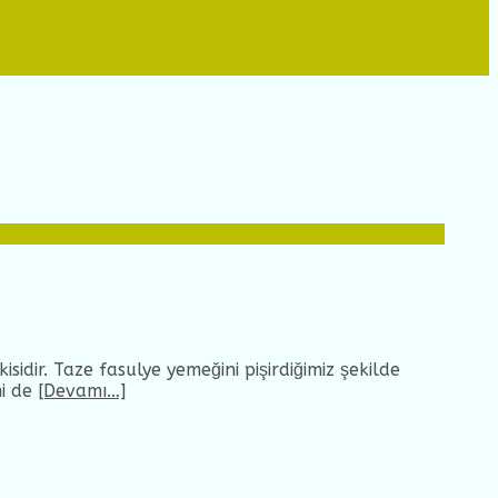
sidir. Taze fasulye yemeğini pişirdiğimiz şekilde
mi de
[Devamı…]