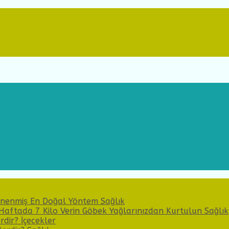
Denenmiş En Doğal Yöntem
Sağlık
 Haftada 7 Kilo Verin Göbek Yağlarınızdan Kurtulun
Sağlık
erdir?
İçecekler