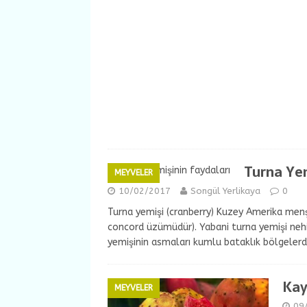
Turna Yem
MEYVELER
10/02/2017
Songül Yerlikaya
0
Turna yemişi (cranberry) Kuzey Amerika menşel
concord üzümüdür). Yabani turna yemişi nehir
yemişinin asmaları kumlu bataklık bölgelerd
Kay
MEYVELER
09