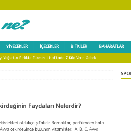
YIYECEKLER
İÇECEKLER
BITKILER
BAHARATLAR
ı Yoğurtla Birlikte Tüketin 1 Haftada 7 Kilo Verin Göbek
un
SAĞLIK
SPO
Samanı Çayının Faydaları Nelerdir?
İÇECEKLER
ikte Folik Asitin Faydaları Nelerdir?
SAĞLIK
ohumunun Faydaları Nelerdir?
BITKILER
irdeğinin Faydaları Nelerdir?
Dikeni Rahatsızlığına Karşı Denenmiş En Doğal Yöntem
SAĞLIK
çekirdekleri oldukça şifalıdır. Romalılar, parfümden bala
. Ayva çekirdeğinde bulunan vitaminler; A, B, C, Ayva