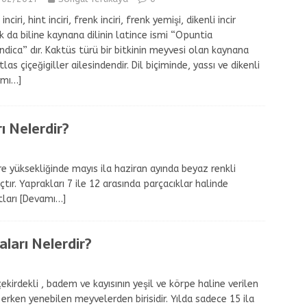
inciri, hint inciri, frenk inciri, frenk yemişi, dikenli incir
k da biline kaynana dilinin latince ismi “Opuntia
indica” dır. Kaktüs türü bir bitkinin meyvesi olan kaynana
atlas çiçeğigiller ailesindendir. Dil biçiminde, yassı ve dikenli
amı…]
ı Nelerdir?
re yüksekliğinde mayıs ila haziran ayında beyaz renkli
çtır. Yaprakları 7 ile 12 arasında parçacıklar halinde
tları
[Devamı…]
ları Nelerdir?
irdekli , badem ve kayısının yeşil ve körpe haline verilen
 erken yenebilen meyvelerden birisidir. Yılda sadece 15 ila