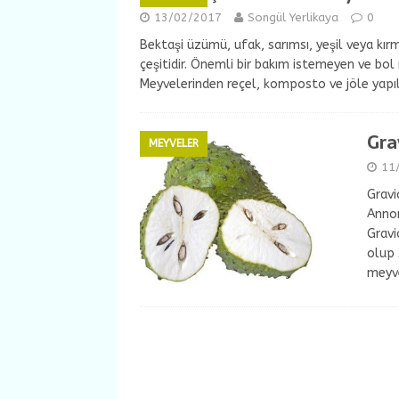
13/02/2017
Songül Yerlikaya
0
Bektaşi üzümü, ufak, sarımsı, yeşil veya kır
çeşitidir. Önemli bir bakım istemeyen ve bol
Meyvelerinden reçel, komposto ve jöle yapıl
Gra
MEYVELER
11
Gravi
Annon
Gravi
olup 
meyve