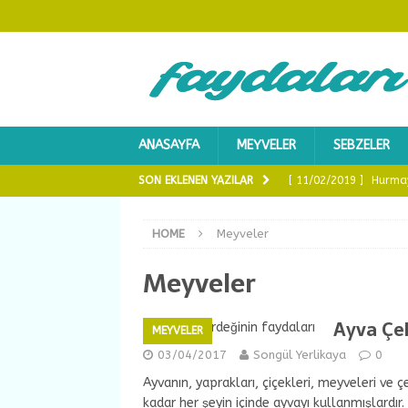
ANASAYFA
MEYVELER
SEBZELER
SON EKLENEN YAZILAR
[ 11/02/2019 ]
Hurmay
Yağlarınızdan Kurtul
HOME
Meyveler
[ 10/02/2019 ]
Yulaf 
Meyveler
[ 25/12/2018 ]
Hamilel
[ 09/04/2018 ]
Chia T
Ayva Çek
MEYVELER
[ 12/02/2019 ]
Topuk 
03/04/2017
Songül Yerlikaya
0
Ayvanın, yaprakları, çiçekleri, meyveleri ve 
kadar her şeyin içinde ayvayı kullanmışlardır