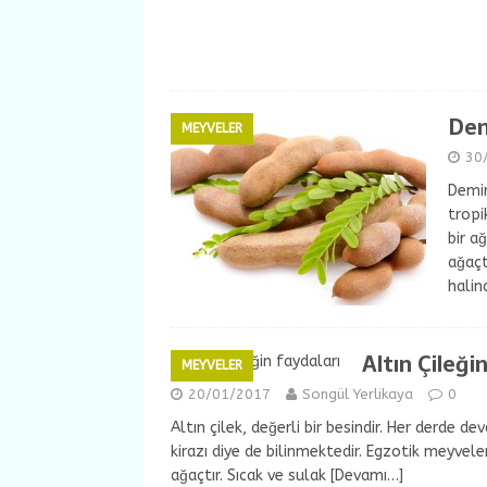
Dem
MEYVELER
30
Demir
tropi
bir a
ağaçt
halin
Altın Çileği
MEYVELER
20/01/2017
Songül Yerlikaya
0
Altın çilek, değerli bir besindir. Her derde d
kirazı diye de bilinmektedir. Egzotik meyveler
ağaçtır. Sıcak ve sulak
[Devamı…]