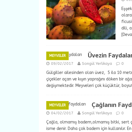
Eşşek 
olara
ficus
dili, 
[Dev
Üvezin Faydalar
MEYVELER
09/02/2017
Songül Yerlikaya
0
Gülgiller ailesinden olan üvez, 5 ila 10 met
çiçekler açan ve kışın yaprağını döken bir ağa
değişmektedir. Meyveleri çok küçüktür, boyu
Çağlanın Fayda
MEYVELER
04/02/2017
Songül Yerlikaya
0
Çağla, olmamış badem,olmamış bitki, sert çek
isme denir. Daha çok badem için kullanılır. En