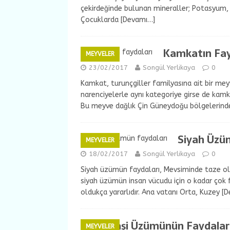
çekirdeğinde bulunan mineraller; Potasyum, k
Çocuklarda
[Devamı…]
Kamkatın Fayd
MEYVELER
23/02/2017
Songül Yerlikaya
0
Kamkat, turunçgiller familyasına ait bir meyv
narenciyelerle aynı kategoriye girse de kamk
Bu meyve dağlık Çin Güneydoğu bölgelerinde
Siyah Üzüm
MEYVELER
18/02/2017
Songül Yerlikaya
0
Siyah üzümün faydaları, Mevsiminde taze ola
siyah üzümün insan vücudu için o kadar çok f
oldukça yararlıdır. Ana vatanı Orta, Kuzey
[D
Bektaşi Üzümünün Faydaları
MEYVELER