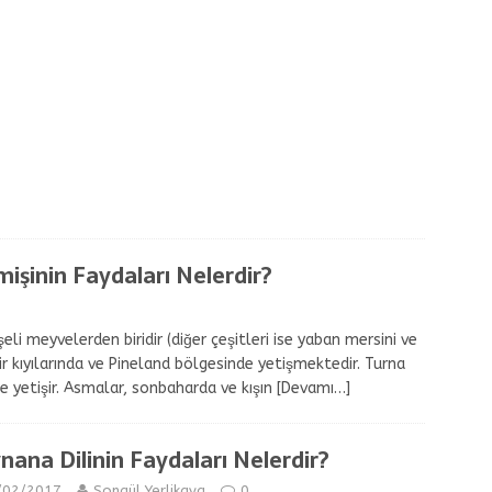
işinin Faydaları Nelerdir?
i meyvelerden biridir (diğer çeşitleri ise yaban mersini ve
 kıyılarında ve Pineland bölgesinde yetişmektedir. Turna
e yetişir. Asmalar, sonbaharda ve kışın
[Devamı…]
nana Dilinin Faydaları Nelerdir?
/02/2017
Songül Yerlikaya
0