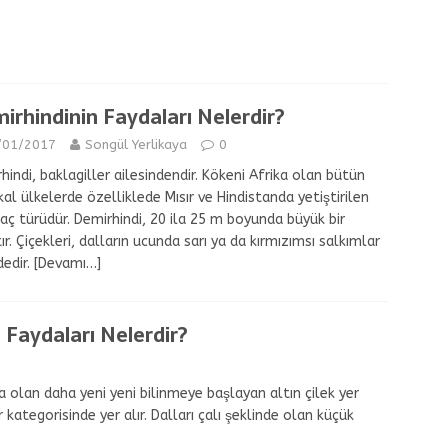
irhindinin Faydaları Nelerdir?
/01/2017
Songül Yerlikaya
0
hindi, baklagiller ailesindendir. Kökeni Afrika olan bütün
kal ülkelerde özelliklede Mısır ve Hindistanda yetiştirilen
ğaç türüdür. Demirhindi, 20 ila 25 m boyunda büyük bir
ır. Çiçekleri, dalların ucunda sarı ya da kırmızımsı salkımlar
dedir.
[Devamı…]
n Faydaları Nelerdir?
eva olan daha yeni yeni bilinmeye başlayan altın çilek yer
 kategorisinde yer alır. Dalları çalı şeklinde olan küçük