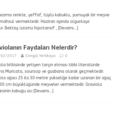
mızımsı renkte, şeffaf, tüylü kabuklu, yumuşak bir meyve
 mahsul vermektedir. Haziran ayında olgunlaşır.
ır. Bektaş üzümü hipotansif ,
[Devamı…]
violanın Faydaları Nelerdir?
/02/2017
Songül Yerlikaya
0
ola bitkisinde yetişen tarçın elması tıbbi literatürde
a Muricata, soursop ve guabana olarak geçmektedir.
ola ağacı 25 ila 30 metre yükseliğe kadar uzanan bir ağaç
30 cm büyüklüğünde meyveler vermektedir. Graviola
sinin kabuğu acı
[Devamı…]