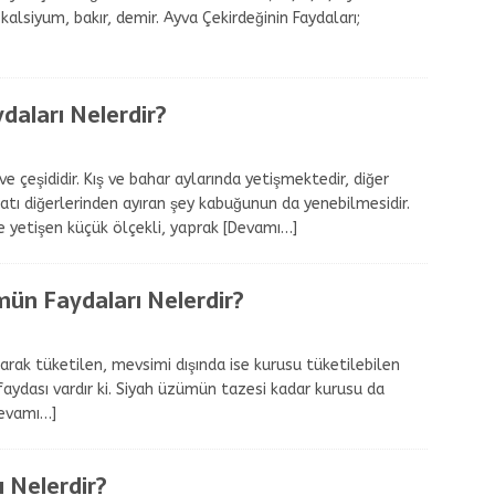
alsiyum, bakır, demir. Ayva Çekirdeğinin Faydaları;
aları Nelerdir?
e çeşididir. Kış ve bahar aylarında yetişmektedir, diğer
atı diğerlerinden ayıran şey kabuğunun da yenebilmesidir.
 yetişen küçük ölçekli, yaprak
[Devamı…]
ün Faydaları Nelerdir?
rak tüketilen, mevsimi dışında ise kurusu tüketilebilen
aydası vardır ki. Siyah üzümün tazesi kadar kurusu da
evamı…]
 Nelerdir?