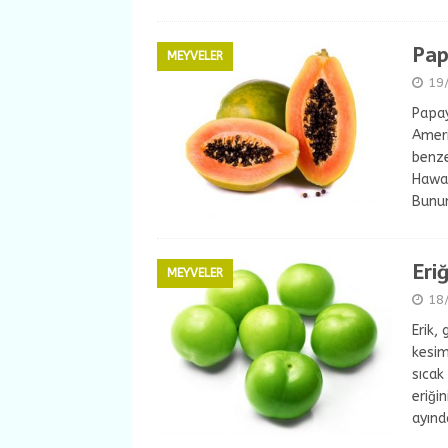
Pap
MEYVELER
19
Papay
Ameri
benze
Hawai
Bunun
Eri
MEYVELER
18
Erik,
kesim
sıcak
eriği
ayınd