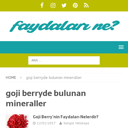
HOME
goji berryde bulunan mineraller
goji berryde bulunan
mineraller
Goji Berry’nin Faydaları Nelerdir?
12/01/2017
Songül Yerlikaya