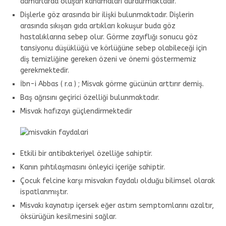
damarlarda oluşan kanamaları durdurmaktadır.
Dişlerle göz arasında bir ilişki bulunmaktadır. Dişlerin
arasında sıkışan gıda artıkları kokuşur buda göz
hastalıklarına sebep olur. Görme zayıflığı sonucu göz
tansiyonu düşüklüğü ve körlüğüne sebep olabileceği için
diş temizliğine gereken özeni ve önemi göstermemiz
gerekmektedir.
İbn-i Abbas ( r.a ) ; Misvak görme gücünün arttırır demiş.
Baş ağrısını geçirici özelliği bulunmaktadır.
Misvak hafızayı güçlendirmektedir
Etkili bir antibakteriyel özelliğe sahiptir.
Kanın pıhtılaşmasını önleyici içeriğe sahiptir.
Çocuk felcine karşı misvakın faydalı olduğu bilimsel olarak
ispatlanmıştır.
Misvakı kaynatıp içersek eğer astım semptomlarını azaltır,
öksürüğün kesilmesini sağlar.